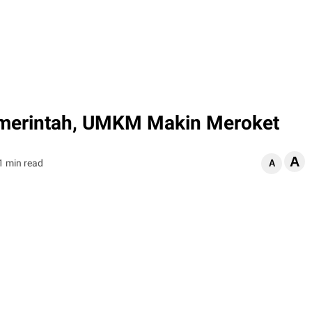
emerintah, UMKM Makin Meroket
A
1 min read
A