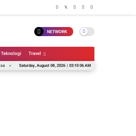
NETWORK
Teknologi
Travel
sdik Kota Bandung Pastikan Hak Belajar Siswa SDN 026 Bojongloa Tetap Berj
Saturday
,
August
08
,
2026
|
03:10 07 AM