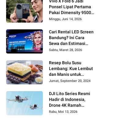
Vivo X Fold 6 Jadi
Ponsel Lipat Pertama
Pakai Dimensity 9500
Super Edition, Hadirkan
Minggu, Juni 14, 2026
Lonjakan Performa AI
Cari Rental LED Screen
Bandung? Ini Cara
Sewa dan Estimasi
Harga Terbarunya!
Sabtu, Maret 28, 2026
Resep Bolu Susu
Lembang: Kue Lembut
dan Manis untuk
Keluarga
Jumat, September 20, 2024
DJI Lito Series Resmi
Hadir di Indonesia,
Drone 4K Ramah
Pemula dengan
Rabu, Mei 13, 2026
Teknologi LiDAR