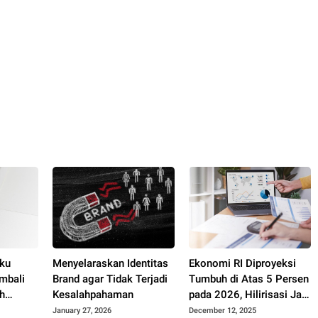
uku
Menyelaraskan Identitas
Ekonomi RI Diproyeksi
embali
Brand agar Tidak Terjadi
Tumbuh di Atas 5 Persen
h
Kesalahpahaman
pada 2026, Hilirisasi Jadi
Mesin Utama
January 27, 2026
December 12, 2025