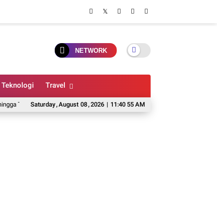
NETWORK
Teknologi
Travel
a Ruang Ikut Diperiksa
Saturday
,
August
Disdik Kota Bandung Pastikan Hak Belajar Siswa 
08
,
2026
|
11:40 56 AM