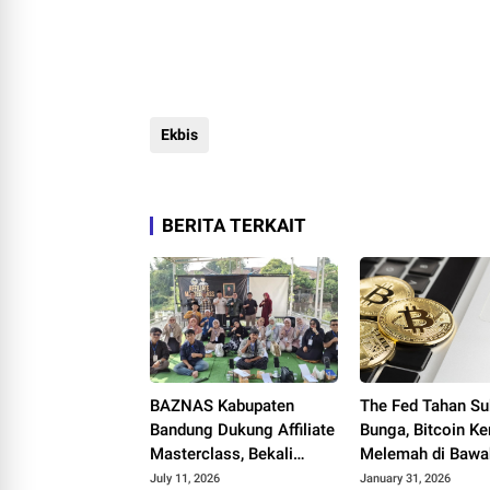
Ekbis
BERITA TERKAIT
BAZNAS Kabupaten
The Fed Tahan S
Bandung Dukung Affiliate
Bunga, Bitcoin K
Masterclass, Bekali
Melemah di Bawa
Masyarakat Raih
USD90.000
July 11, 2026
January 31, 2026