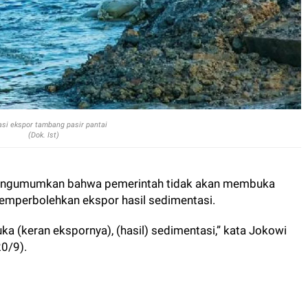
rasi ekspor tambang pasir pantai
(Dok. Ist)
engumumkan bahwa pemerintah tidak akan membuka
 memperbolehkan ekspor hasil sedimentasi.
ibuka (keran ekspornya), (hasil) sedimentasi,” kata Jokowi
20/9).