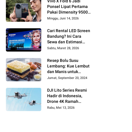
Vivo X Fold 6 Jadi
Ponsel Lipat Pertama
Pakai Dimensity 9500
Super Edition, Hadirkan
Minggu, Juni 14, 2026
Lonjakan Performa AI
Cari Rental LED Screen
Bandung? Ini Cara
Sewa dan Estimasi
Harga Terbarunya!
Sabtu, Maret 28, 2026
Resep Bolu Susu
Lembang: Kue Lembut
dan Manis untuk
Keluarga
Jumat, September 20, 2024
DJI Lito Series Resmi
Hadir di Indonesia,
Drone 4K Ramah
Pemula dengan
Rabu, Mei 13, 2026
Teknologi LiDAR