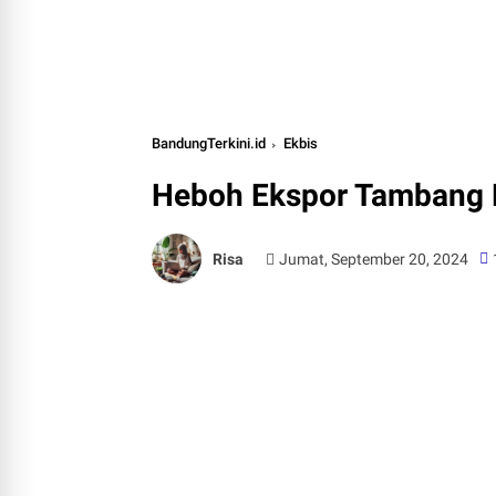
BandungTerkini.id
Ekbis
Heboh Ekspor Tambang P
Risa
Jumat, September 20, 2024