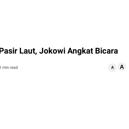
asir Laut, Jokowi Angkat Bicara
A
1 min read
A