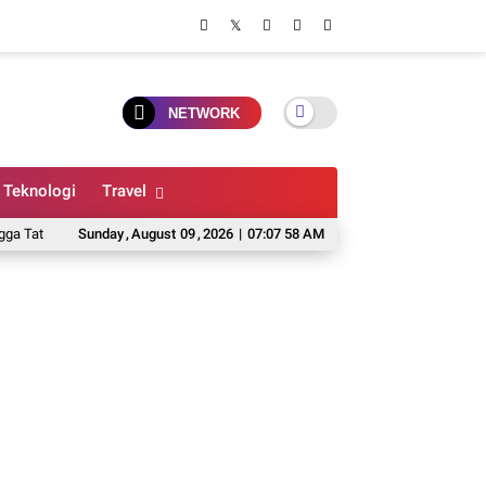
NETWORK
Teknologi
Travel
Ruang Ikut Diperiksa
Sunday
,
August
Disdik Kota Bandung Pastikan Hak Belajar Siswa SD
09
,
2026
|
07:07 59 AM