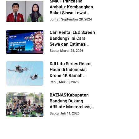
SMK 1 Pancasila
Ambulu: Kembangkan
Bakat Siswa Lewat
Konten Cover Lagu di
Jumat, September 20, 2024
Media Sosial
Cari Rental LED Screen
Bandung? Ini Cara
Sewa dan Estimasi
Harga Terbarunya!
Sabtu, Maret 28, 2026
DJI Lito Series Resmi
Hadir di Indonesia,
Drone 4K Ramah
Pemula dengan
Rabu, Mei 13, 2026
Teknologi LiDAR
BAZNAS Kabupaten
Bandung Dukung
Affiliate Masterclass,
Bekali Masyarakat Raih
Sabtu, Juli 11, 2026
Penghasilan di Era
Digital