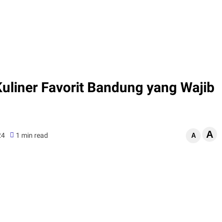
Kuliner Favorit Bandung yang Wajib
A
24
1 min read
A